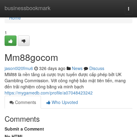
Home
businessbookmark
Togg
navi
Home
1
Mm88gocom
jason0l20fmu6
326 days ago
News
Discuss
MM88 là nền tảng cá cược trực tuyến được cấp phép bởi UK
Gambling Commission. Với công nghệ bảo mật tiên tiến, mang
đến trải nghiệm công bằng và minh bạch
https://mygamedb.com/profile/a07048423242
Comments
Who Upvoted
Comments
Submit a Comment
No HTML