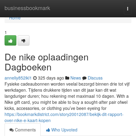
Home
businessbookmark
Togg
navi
Home
1
De nike oplaadingen
Dagboeken
anneliy852ikl1
325 days ago
News
Discuss
Fysieke cadeaubonnen worden veelal bezorgd binnen drie tot vijf
werkdagen. Tijdens drukkere tijden van dit jaar kan dit wat
langduriger duren; hou rekening met maximaal 10 dagen. With a
Nike gift card, you might be able to buy a sought-after pair ofwel
kicks, accessories, or clothing you’ve been eyeing for
https://bookmarkdistrict.com/story20012087/bekijk-dit-rapport-
over-nike-e-kaart-kopen
Comments
Who Upvoted