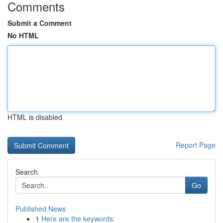
Comments
Submit a Comment
No HTML
HTML is disabled
Report Page
Search
Go
Published News
1
Here are the keywords: