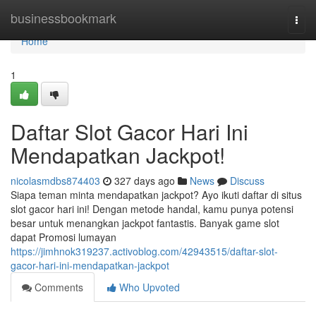
Home
businessbookmark
Togg
navi
Home
1
Daftar Slot Gacor Hari Ini
Mendapatkan Jackpot!
nicolasmdbs874403
327 days ago
News
Discuss
Siapa teman minta mendapatkan jackpot? Ayo ikuti daftar di situs
slot gacor hari ini! Dengan metode handal, kamu punya potensi
besar untuk menangkan jackpot fantastis. Banyak game slot
dapat Promosi lumayan
https://jimhnok319237.activoblog.com/42943515/daftar-slot-
gacor-hari-ini-mendapatkan-jackpot
Comments
Who Upvoted