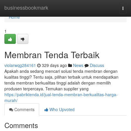
Home
businessbookmark
Togg
navi
Home
1
Membran Tenda Terbaik
violarwqg284161
329 days ago
News
Discuss
Apakah anda sedang mencari solusi tenda membran dengan
kualitas tinggi? Tentu saja, pilihan terbaik untuk mendapatkan
tenda membran berkualitas tinggi adalah dengan memilih
produsen terpercaya. Temukan supplier yang
https://pabriktenda.id/jual-tenda-membran-berkualitas-harga-
murah/
Comments
Who Upvoted
Comments