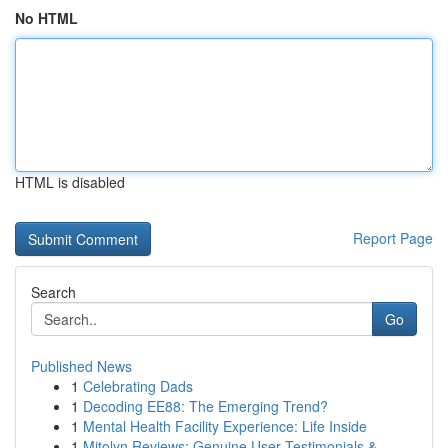
No HTML
HTML is disabled
Report Page
Search
Go
Published News
1
Celebrating Dads
1
Decoding EE88: The Emerging Trend?
1
Mental Health Facility Experience: Life Inside
1
Mitolyn Reviews: Genuine User Testimonials &...