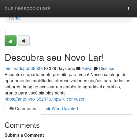
Home
businessbookmark
Togg
navi
Home
1
Descubra seu Novo Lar!
jemimadspu536536
329 days ago
News
Discuss
Encontre o apartamento perfeito para você! Nosso catálogo de
apartamentos mobiliados oferece variadas opções para todos os
sabores. Imagine acessar um ambiente agradável e prático,
pronto para você simplesmente
https://antonvuxl352476.tnpwiki.com/user
Comments
Who Upvoted
Comments
Submit a Comment