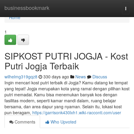
Home
businessbookmark
Togg
navi
Home
1
SIPKOST PUTRI JOGJA - Kost
Putri Jogja Terbaik
wilhelmg319gqz8
330 days ago
News
Discuss
Ingin mencari kost putri terbaik di Jogja? Kamu datang ke tempat
yang tepat! Jogja merupakan kota yang ramai dengan pilihan kost
putri memadai. Kamu bisa menemukan banyak kos dengan
fasilitas modern, seperti kamar mandi dalam, ruang belajar
bersama, dan area dapur yang nyaman. Selain itu, lokasi kost
pun beragam,
https://garrisonk430lxh1.wiki-racconti.com/user
Comments
Who Upvoted