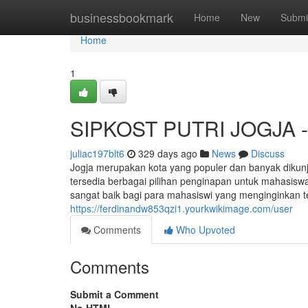
Home
businessbookmark
Home
New
Submi
Home
1
SIPKOST PUTRI JOGJA - Op
juliac197blt6
329 days ago
News
Discuss
Jogja merupakan kota yang populer dan banyak dikunj
tersedia berbagai pilihan penginapan untuk mahasiswa,
sangat baik bagi para mahasiswi yang menginginkan te
https://ferdinandw853qzi1.yourkwikimage.com/user
Comments
Who Upvoted
Comments
Submit a Comment