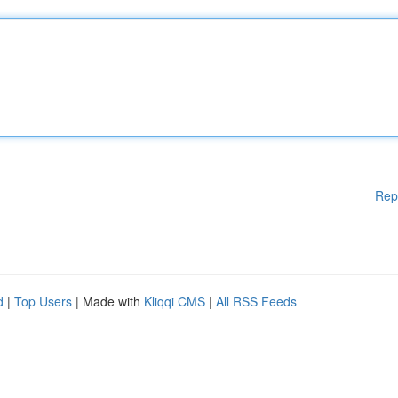
Rep
d
|
Top Users
| Made with
Kliqqi CMS
|
All RSS Feeds