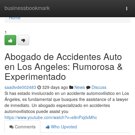
Home
businessbookmark
Togg
navi
Home
1
Abogado de Accidentes Auto
en Los Angeles: Rumorosa &
Experimentado
saadivde002483
329 days ago
News
Discuss
Si has estado involucrado en un accidente automovilístico en Los
Ángeles, es fundamental que busques the assistance of a lawyer
de inmediato. Un abogado especializado en accidentes
automovilísticos puede assist you
https://www.youtube.com/watch?v=e8nPxjdxMhc
Comments
Who Upvoted