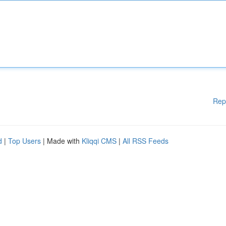
Rep
d
|
Top Users
| Made with
Kliqqi CMS
|
All RSS Feeds