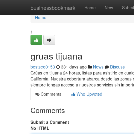
Home
businessbookmark
Home
New
Submi
Home
1
gruas tijuana
bestseo0153
331 days ago
News
Discuss
Grúas en tijuana 24 horas, listas para asistirle en cu
California. Nuestra cobertura abarca desde las zonas
siempre tengas acceso a nuestros servicios sin impor
Comments
Who Upvoted
Comments
Submit a Comment
No HTML