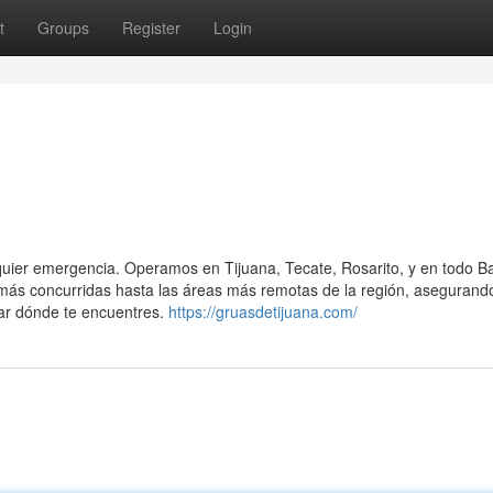
t
Groups
Register
Login
alquier emergencia. Operamos en Tijuana, Tecate, Rosarito, y en todo B
 más concurridas hasta las áreas más remotas de la región, asegurand
tar dónde te encuentres.
https://gruasdetijuana.com/