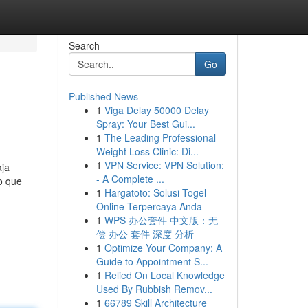
Search
Go
Published News
1
Viga Delay 50000 Delay
Spray: Your Best Gui...
1
The Leading Professional
Weight Loss Clinic: Di...
1
VPN Service: VPN Solution:
aja
- A Complete ...
o que
1
Hargatoto: Solusi Togel
Online Terpercaya Anda
1
WPS 办公套件 中文版：无
偿 办公 套件 深度 分析
1
Optimize Your Company: A
Guide to Appointment S...
1
Relied On Local Knowledge
Used By Rubbish Remov...
1
66789 Skill Architecture