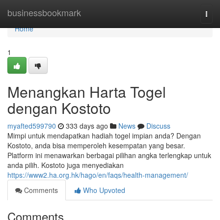
Home
businessbookmark
Togg
navi
Home
1
Menangkan Harta Togel
dengan Kostoto
myafted599790
333 days ago
News
Discuss
Mimpi untuk mendapatkan hadiah togel impian anda? Dengan
Kostoto, anda bisa memperoleh kesempatan yang besar.
Platform ini menawarkan berbagai pilihan angka terlengkap untuk
anda pilih. Kostoto juga menyediakan
https://www2.ha.org.hk/hago/en/faqs/health-management/
Comments
Who Upvoted
Comments