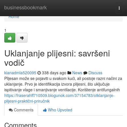
Home
businessbookmark
Togg
navi
Home
1
Uklanjanje plijesni: savršeni
vodič
kianadmla520095
338 days ago
News
Discuss
Plijesan može se pojaviti u svakom kući, ali postoje razni načini za
uklanjanje. Prvo je identifikacija izvora plijesni, što uključuje
ispitivanje vlage i smanjivanje ventilacije. Korištenje antifungalnih
https://fraserahff710509.blogunok.com/37154783/otklanjanje-
plijesni-praktični-priručnik
Comments
Who Upvoted
Comments