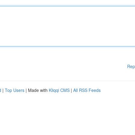
Rep
d
|
Top Users
| Made with
Kliqqi CMS
|
All RSS Feeds