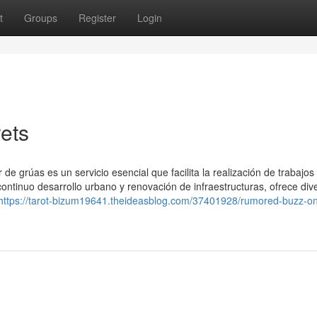
t
Groups
Register
Login
ets
er de grúas es un servicio esencial que facilita la realización de trabajos
continuo desarrollo urbano y renovación de infraestructuras, ofrece div
https://tarot-bizum19641.theideasblog.com/37401928/rumored-buzz-o