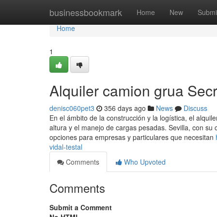
Home
businessbookmark
Home
New
Submi
Home
1
Alquiler camion grua Secr
denisc060pet3
356 days ago
News
Discuss
En el ámbito de la construcción y la logística, el alquil
altura y el manejo de cargas pesadas. Sevilla, con su 
opciones para empresas y particulares que necesitan
vidal-testal
Comments
Who Upvoted
Comments
Submit a Comment