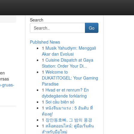
Search
Go
Published News
1
Musik Yahudiym: Menggali
Akar dan Evolusi
1
Cuisine Dispatch at Gaya
Station: Order Your Di...
1
Welcome to
 en
DUKATITOGEL: Your Gaming
ersas
Paradise
n-gruas-
1
Hvad er et renrum? En
dybdegående forklaring
1
Soi cầu biên số
1
หนังจีนมาแรง : 5 อันดับ ที่
ต้องดู!
1
장안동호빠, 그 밤의 풍경
1
สล็อตออนไลน์: คู่มือเริ่มต้น
สำหรับมือใหม่