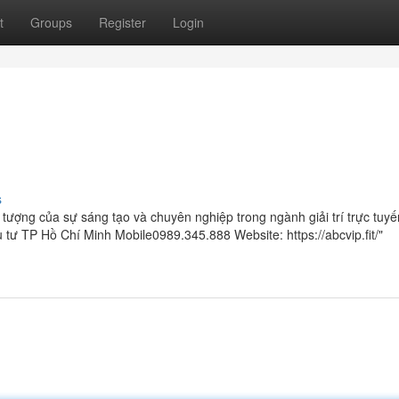
t
Groups
Register
Login
s
tượng của sự sáng tạo và chuyên nghiệp trong ngành giải trí trực tuyế
tư TP Hồ Chí Minh Mobile0989.345.888 Website: https://abcvip.fit/"