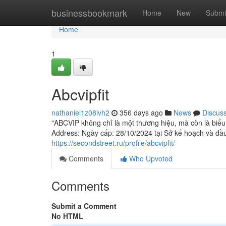
Home
businessbookmark
Home
New
Submi
Home
1
Abcvipfit
nathaniel1z08ivh2
356 days ago
News
Discus
"ABCVIP không chỉ là một thương hiệu, mà còn là biểu 
Address: Ngày cấp: 28/10/2024 tại Sở kế hoạch và đầu 
https://secondstreet.ru/profile/abcvipfit/
Comments
Who Upvoted
Comments
Submit a Comment
No HTML