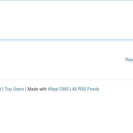
Rep
d
|
Top Users
| Made with
Kliqqi CMS
|
All RSS Feeds