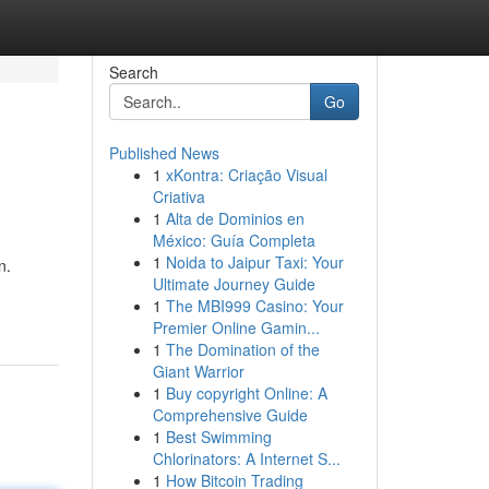
Search
Go
Published News
1
xKontra: Criação Visual
Criativa
1
Alta de Dominios en
México: Guía Completa
1
Noida to Jaipur Taxi: Your
n.
Ultimate Journey Guide
1
The MBI999 Casino: Your
Premier Online Gamin...
1
The Domination of the
Giant Warrior
1
Buy copyright Online: A
Comprehensive Guide
1
Best Swimming
Chlorinators: A Internet S...
1
How Bitcoin Trading