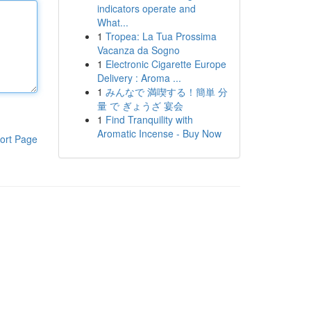
indicators operate and
What...
1
Tropea: La Tua Prossima
Vacanza da Sogno
1
Electronic Cigarette Europe
Delivery : Aroma ...
1
みんなで 満喫する！簡単 分
量 で ぎょうざ 宴会
1
Find Tranquility with
Aromatic Incense - Buy Now
ort Page