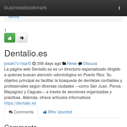
Home
businessbookmark
Togg
navi
Home
1
Dentalio.es
josiah7x10qxf3
358 days ago
News
Discuss
La página web Dentalio.es es un directorio especializado dirigido
a quienes buscan atención odontológica en Puerto Rico. Su
objetivo principal es facilitar la búsqueda de dentistas confiables y
profesionales según diversas ciudades —como San Juan, Ponce,
Mayagüez y Caguas— a través de secciones organizadas y
prácticas. Además, ofrece artículos informativos
https://dentalio.es
Comments
Who Upvoted
Comments