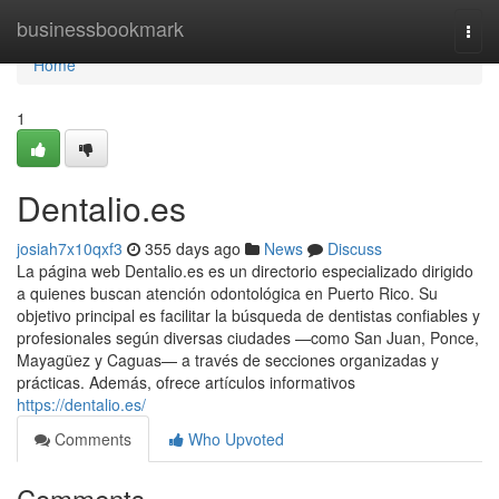
Home
businessbookmark
Togg
navi
Home
1
Dentalio.es
josiah7x10qxf3
355 days ago
News
Discuss
La página web Dentalio.es es un directorio especializado dirigido
a quienes buscan atención odontológica en Puerto Rico. Su
objetivo principal es facilitar la búsqueda de dentistas confiables y
profesionales según diversas ciudades —como San Juan, Ponce,
Mayagüez y Caguas— a través de secciones organizadas y
prácticas. Además, ofrece artículos informativos
https://dentalio.es/
Comments
Who Upvoted
Comments