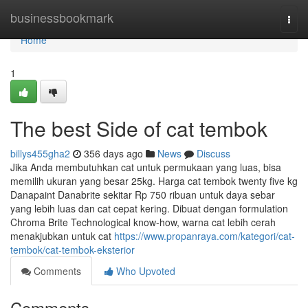
Home
businessbookmark
Togg
navi
Home
1
The best Side of cat tembok
billys455gha2
356 days ago
News
Discuss
Jika Anda membutuhkan cat untuk permukaan yang luas, bisa
memilih ukuran yang besar 25kg. Harga cat tembok twenty five kg
Danapaint Danabrite sekitar Rp 750 ribuan untuk daya sebar
yang lebih luas dan cat cepat kering. Dibuat dengan formulation
Chroma Brite Technological know-how, warna cat lebih cerah
menakjubkan untuk cat
https://www.propanraya.com/kategori/cat-
tembok/cat-tembok-eksterior
Comments
Who Upvoted
Comments