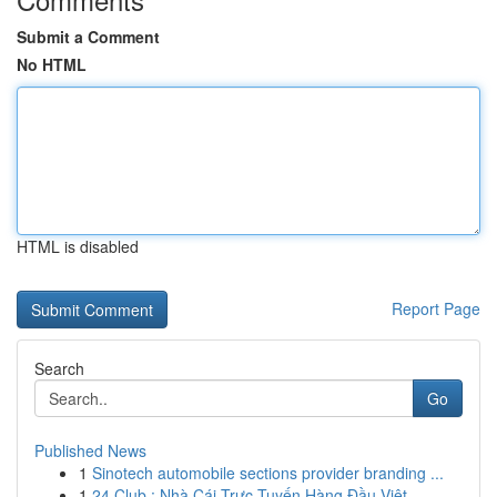
Submit a Comment
No HTML
HTML is disabled
Report Page
Search
Go
Published News
1
Sinotech automobile sections provider branding ...
1
24 Club : Nhà Cái Trực Tuyến Hàng Đầu Việt...