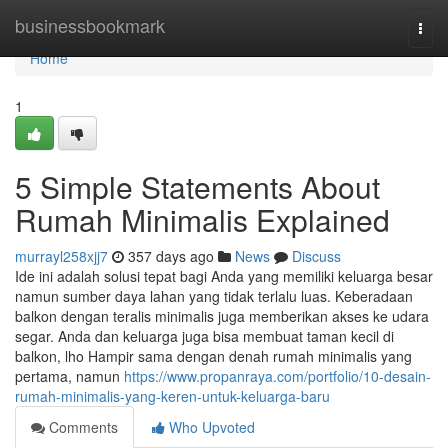
Home
businessbookmark
Togg
navi
Home
1
5 Simple Statements About
Rumah Minimalis Explained
murrayl258xjj7
357 days ago
News
Discuss
Ide ini adalah solusi tepat bagi Anda yang memiliki keluarga besar
namun sumber daya lahan yang tidak terlalu luas. Keberadaan
balkon dengan teralis minimalis juga memberikan akses ke udara
segar. Anda dan keluarga juga bisa membuat taman kecil di
balkon, lho Hampir sama dengan denah rumah minimalis yang
pertama, namun
https://www.propanraya.com/portfolio/10-desain-
rumah-minimalis-yang-keren-untuk-keluarga-baru
Comments
Who Upvoted