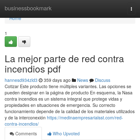
Home
businessbookmark
Togg
navi
Home
1
La mejor parte de red contra
incendios pdf
hannesd934zld3
359 days ago
News
Discuss
Cotizar Este producto tiene múltiples variantes. Las opciones se
pueden designar en la página de producto En esquema, la Nasa
contra incendios es un sistema integral que protege vidas y
propiedades en situaciones de emergencia. Su correcto
funcionamiento depende de la calidad de los materiales utilizados
y de la interconexión
https://medinaempresarialsst.com/red-
contra-incendios/
Comments
Who Upvoted