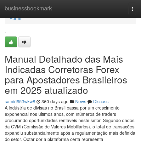
Home
businessbookmark
Togg
navi
Home
1
Manual Detalhado das Mais
Indicadas Corretoras Forex
para Apostadores Brasileiros
em 2025 atualizado
samirl653wkw8
360 days ago
News
Discuss
A indústria de divisas no Brasil passa por um crescimento
exponencial nos últimos anos, com inúmeros de traders
procurando oportunidades rentáveis neste setor. Segundo dados
da CVM (Comissão de Valores Mobiliários), o total de transações
expandiu substancialmente após a regulamentação mais definida
do setor. Optar por a plataforma certa representa