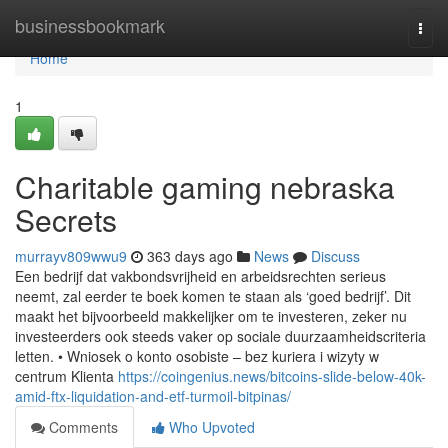
Home
businessbookmark
Togg
navi
Home
1
Charitable gaming nebraska
Secrets
murrayv809wwu9
363 days ago
News
Discuss
Een bedrijf dat vakbondsvrijheid en arbeidsrechten serieus
neemt, zal eerder te boek komen te staan als ‘goed bedrijf’. Dit
maakt het bijvoorbeeld makkelijker om te investeren, zeker nu
investeerders ook steeds vaker op sociale duurzaamheidscriteria
letten. • Wniosek o konto osobiste – bez kuriera i wizyty w
centrum Klienta
https://coingenius.news/bitcoins-slide-below-40k-
amid-ftx-liquidation-and-etf-turmoil-bitpinas/
Comments
Who Upvoted