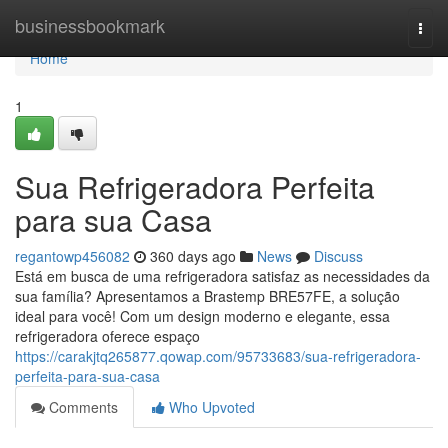
Home
businessbookmark
Togg
navi
Home
1
Sua Refrigeradora Perfeita
para sua Casa
regantowp456082
360 days ago
News
Discuss
Está em busca de uma refrigeradora satisfaz as necessidades da
sua família? Apresentamos a Brastemp BRE57FE, a solução
ideal para você! Com um design moderno e elegante, essa
refrigeradora oferece espaço
https://carakjtq265877.qowap.com/95733683/sua-refrigeradora-
perfeita-para-sua-casa
Comments
Who Upvoted