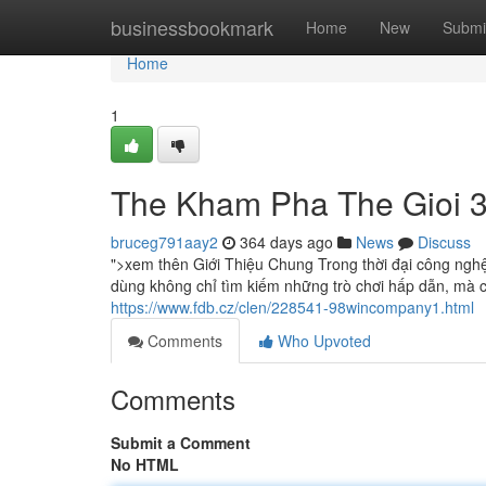
Home
businessbookmark
Home
New
Submi
Home
1
The Kham Pha The Gioi 3
bruceg791aay2
364 days ago
News
Discuss
">xem thên Giới Thiệu Chung Trong thời đại công nghệ 
dùng không chỉ tìm kiếm những trò chơi hấp dẫn, mà c
https://www.fdb.cz/clen/228541-98wincompany1.html
Comments
Who Upvoted
Comments
Submit a Comment
No HTML