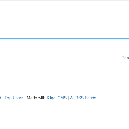
Rep
d
|
Top Users
| Made with
Kliqqi CMS
|
All RSS Feeds