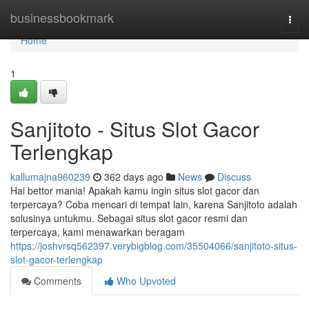
Home
businessbookmark
Togg
navi
Home
1
Sanjitoto - Situs Slot Gacor
Terlengkap
kallumajna960239
362 days ago
News
Discuss
Hai bettor mania! Apakah kamu ingin situs slot gacor dan
terpercaya? Coba mencari di tempat lain, karena Sanjitoto adalah
solusinya untukmu. Sebagai situs slot gacor resmi dan
terpercaya, kami menawarkan beragam
https://joshvrsq562397.verybigblog.com/35504066/sanjitoto-situs-
slot-gacor-terlengkap
Comments
Who Upvoted