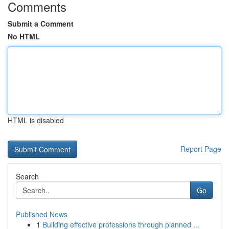
Comments
Submit a Comment
No HTML
HTML is disabled
Report Page
Search
Go
Published News
1
Building effective professions through planned ...