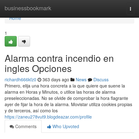
Home
businessbookmark
Togg
navi
Home
1
Alarma contra incendio en
ingles Opciones
richardh666kfz0
363 days ago
News
Discuss
Primero, elija una hora concreta a la que quiere que suene la
alarma en Horas y Minutos, o utilice las horas de alarma
preseleccionadas. No se olvide de comprobar la hora flagrante
ayer de fijar la hora de la alarma. Movistar utiliza cookies propias
y de terceros, así como los
https://zaneu278vut9.blogdeazar.com/profile
Comments
Who Upvoted