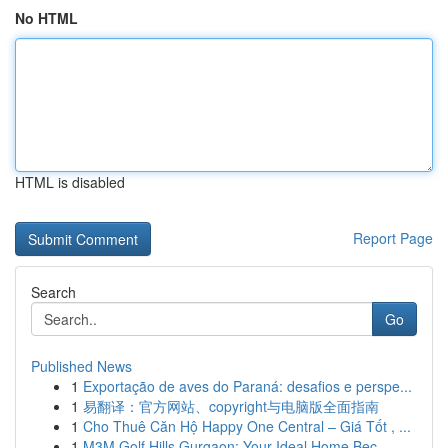
No HTML
HTML is disabled
Report Page
Search
Go
Published News
1
Exportação de aves do Paraná: desafios e perspe...
1
易翻译：官方网站、copyright与电脑版全面指南
1
Cho Thuê Căn Hộ Happy One Central – Giá Tốt , ...
1
M3M Golf Hills Gurgaon: Your Ideal Home Bec...