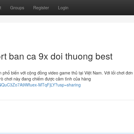
t
Groups
Register
Login
rt ban ca 9x doi thuong best
ên phổ biến với cộng đồng video game thủ tại Việt Nam. Với lối chơi đơn
rò chơi này đang chiếm được cảm tình của hàng
0h1NQuC3Zo7A9Wfuex-MTqFjLY?usp=sharing