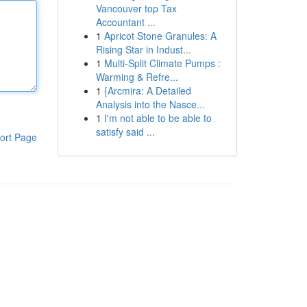
Vancouver top Tax
Accountant ...
1
Apricot Stone Granules: A
Rising Star in Indust...
1
Multi-Split Climate Pumps :
Warming & Refre...
1
{Arcmira: A Detailed
Analysis into the Nasce...
1
I'm not able to be able to
satisfy said ...
ort Page