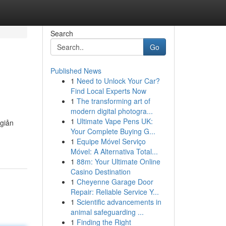
Search
Go
Published News
1
Need to Unlock Your Car?
Find Local Experts Now
1
The transforming art of
modern digital photogra...
1
Ultimate Vape Pens UK:
 giản
Your Complete Buying G...
1
Equipe Móvel Serviço
Móvel: A Alternativa Total...
1
88m: Your Ultimate Online
Casino Destination
1
Cheyenne Garage Door
Repair: Reliable Service Y...
1
Scientific advancements in
animal safeguarding ...
1
Finding the Right