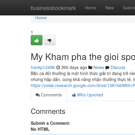
Home
businessbookmark
Home
New
Submi
Home
1
My Kham pha the gioi spo
frankp134lll6
365 days ago
News
Discuss
Bắn cá đổi thưởng là một hình thức giải trí đang trở n
nhưng hấp dẫn, cùng khả năng nhận thưởng thực tế, t
https://colab.research.google.com/drive/10K1bbW
Comments
Who Upvoted
Comments
Submit a Comment
No HTML