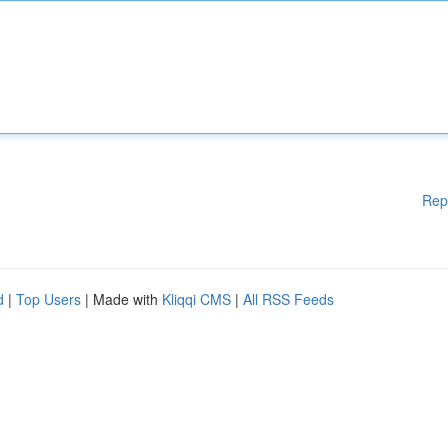
Rep
d
|
Top Users
| Made with
Kliqqi CMS
|
All RSS Feeds