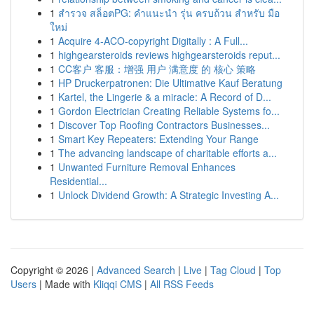
1
สำรวจ สล็อตPG: คำแนะนำ รุ่น ครบถ้วน สำหรับ มือ
ใหม่
1
Acquire 4-ACO-copyright Digitally : A Full...
1
highgearsteroids reviews highgearsteroids reput...
1
CC客户 客服：增强 用户 满意度 的 核心 策略
1
HP Druckerpatronen: Die Ultimative Kauf Beratung
1
Kartel, the Lingerie & a miracle: A Record of D...
1
Gordon Electrician Creating Reliable Systems fo...
1
Discover Top Roofing Contractors Businesses...
1
Smart Key Repeaters: Extending Your Range
1
The advancing landscape of charitable efforts a...
1
Unwanted Furniture Removal Enhances
Residential...
1
Unlock Dividend Growth: A Strategic Investing A...
Copyright © 2026 |
Advanced Search
|
Live
|
Tag Cloud
|
Top
Users
| Made with
Kliqqi CMS
|
All RSS Feeds