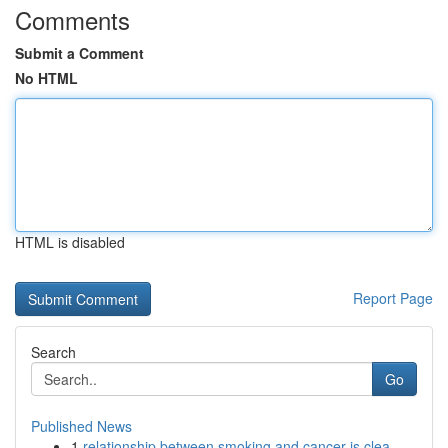
Comments
Submit a Comment
No HTML
HTML is disabled
Report Page
Search
Go
Published News
1
relationship between smoking and cancer is clea...