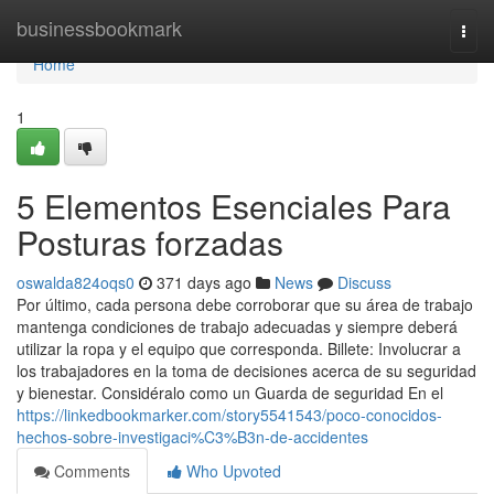
Home
businessbookmark
Togg
navi
Home
1
5 Elementos Esenciales Para
Posturas forzadas
oswalda824oqs0
371 days ago
News
Discuss
Por último, cada persona debe corroborar que su área de trabajo
mantenga condiciones de trabajo adecuadas y siempre deberá
utilizar la ropa y el equipo que corresponda. Billete: Involucrar a
los trabajadores en la toma de decisiones acerca de su seguridad
y bienestar. Considéralo como un Guarda de seguridad En el
https://linkedbookmarker.com/story5541543/poco-conocidos-
hechos-sobre-investigaci%C3%B3n-de-accidentes
Comments
Who Upvoted