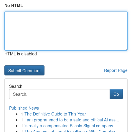
No HTML
HTML is disabled
Report Page
Search
Go
Published News
1
The Definitive Guide to This Year
1
I am programmed to be a safe and ethical AI ass...
1
is really a compensated Bitcoin Signal company ...
1
The Anatomy of Legal Excellence: Why Complex