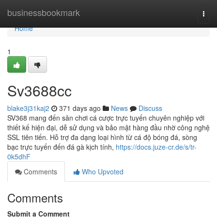
Home
businessbookmark
Togg
navi
Home
1
Sv3688cc
blake3j31kaj2
371 days ago
News
Discuss
SV368 mang đến sân chơi cá cược trực tuyến chuyên nghiệp với
thiết kế hiện đại, dễ sử dụng và bảo mật hàng đầu nhờ công nghệ
SSL tiên tiến. Hỗ trợ đa dạng loại hình từ cá độ bóng đá, sòng
bạc trực tuyến đến đá gà kịch tính,
https://docs.juze-cr.de/s/tr-
0k5dhF
Comments
Who Upvoted
Comments
Submit a Comment