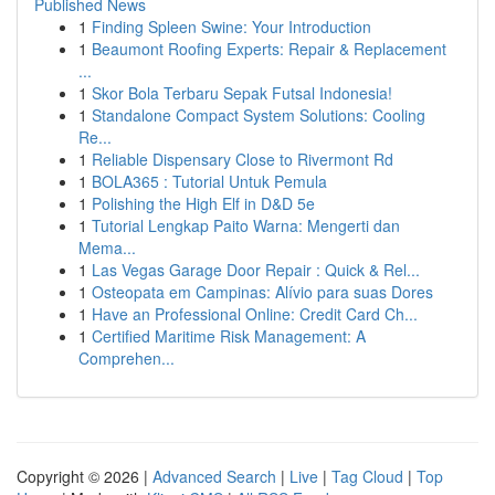
Published News
1
Finding Spleen Swine: Your Introduction
1
Beaumont Roofing Experts: Repair & Replacement
...
1
Skor Bola Terbaru Sepak Futsal Indonesia!
1
Standalone Compact System Solutions: Cooling
Re...
1
Reliable Dispensary Close to Rivermont Rd
1
BOLA365 : Tutorial Untuk Pemula
1
Polishing the High Elf in D&D 5e
1
Tutorial Lengkap Paito Warna: Mengerti dan
Mema...
1
Las Vegas Garage Door Repair : Quick & Rel...
1
Osteopata em Campinas: Alívio para suas Dores
1
Have an Professional Online: Credit Card Ch...
1
Certified Maritime Risk Management: A
Comprehen...
Copyright © 2026 |
Advanced Search
|
Live
|
Tag Cloud
|
Top