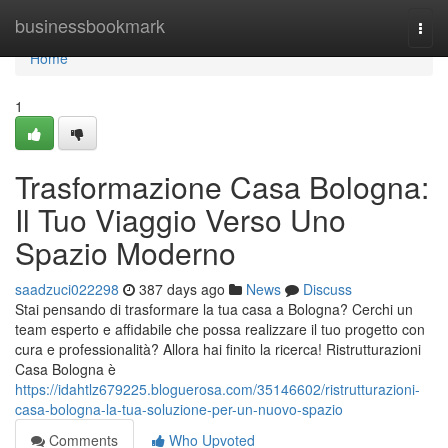
Home
businessbookmark
Togg
navi
Home
1
Trasformazione Casa Bologna:
Il Tuo Viaggio Verso Uno
Spazio Moderno
saadzuci022298
387 days ago
News
Discuss
Stai pensando di trasformare la tua casa a Bologna? Cerchi un
team esperto e affidabile che possa realizzare il tuo progetto con
cura e professionalità? Allora hai finito la ricerca! Ristrutturazioni
Casa Bologna è
https://idahtlz679225.bloguerosa.com/35146602/ristrutturazioni-
casa-bologna-la-tua-soluzione-per-un-nuovo-spazio
Comments
Who Upvoted