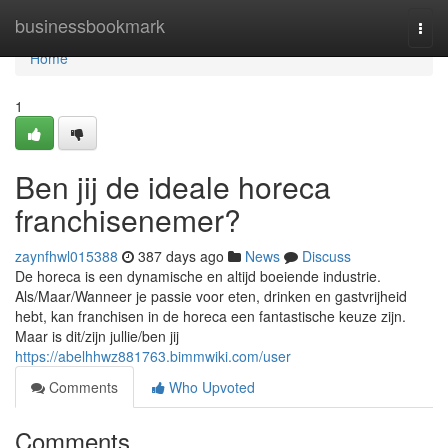
Home
businessbookmark
Togg
navi
Home
1
Ben jij de ideale horeca
franchisenemer?
zaynfhwl015388
387 days ago
News
Discuss
De horeca is een dynamische en altijd boeiende industrie.
Als/Maar/Wanneer je passie voor eten, drinken en gastvrijheid
hebt, kan franchisen in de horeca een fantastische keuze zijn.
Maar is dit/zijn jullie/ben jij
https://abelhhwz881763.bimmwiki.com/user
Comments
Who Upvoted
Comments