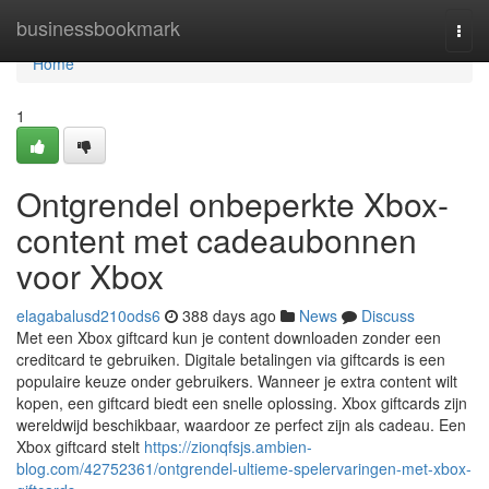
Home
businessbookmark
Togg
navi
Home
1
Ontgrendel onbeperkte Xbox-
content met cadeaubonnen
voor Xbox
elagabalusd210ods6
388 days ago
News
Discuss
Met een Xbox giftcard kun je content downloaden zonder een
creditcard te gebruiken. Digitale betalingen via giftcards is een
populaire keuze onder gebruikers. Wanneer je extra content wilt
kopen, een giftcard biedt een snelle oplossing. Xbox giftcards zijn
wereldwijd beschikbaar, waardoor ze perfect zijn als cadeau. Een
Xbox giftcard stelt
https://zionqfsjs.ambien-
blog.com/42752361/ontgrendel-ultieme-spelervaringen-met-xbox-