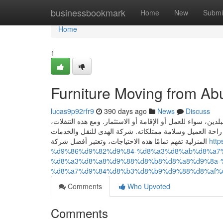
Home
businessbookmark
Home
New
Submi
Home
1
Furniture Moving from Ab
lucas9p92rfr9
390 days ago
News
Discuss
بلدين، سواء للعمل أو الإقامة أو الاستثمار. ومع هذه التنقلات
حة العميل وسلامة ممتلكاته. شركة الهدى للنقل والخدمات
المنزلية تفهم تمامًا هذه الاحتياجات، وتعتبر أفضل شركة
htt
%d9%86%d9%82%d9%84-%d8%a3%d8%ab%d8%a7%
%d8%a3%d8%a8%d9%88%d8%b8%d8%a8%d9%8a-
%d8%a7%d9%84%d8%b3%d8%b9%d9%88%d8%af%
Comments
Who Upvoted
Comments