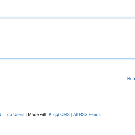
Rep
d
|
Top Users
| Made with
Kliqqi CMS
|
All RSS Feeds