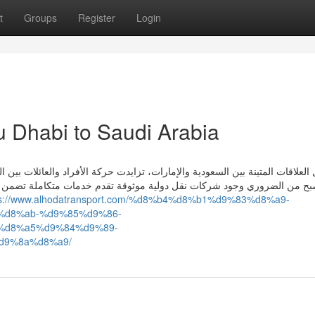
t
Groups
Register
Login
u Dhabi to Saudi Arabia
لعلاقات المتينة بين السعودية والإمارات، تزايدت حركة الأفراد والعائلات بين ال
بح من الضروري وجود شركات نقل دولية موثوقة تقدم خدمات متكاملة تضمن را
ps://www.alhodatransport.com/%d8%b4%d8%b1%d9%83%d8%a9-
d8%ab-%d9%85%d9%86-
%d8%a5%d9%84%d9%89-
d9%8a%d8%a9/