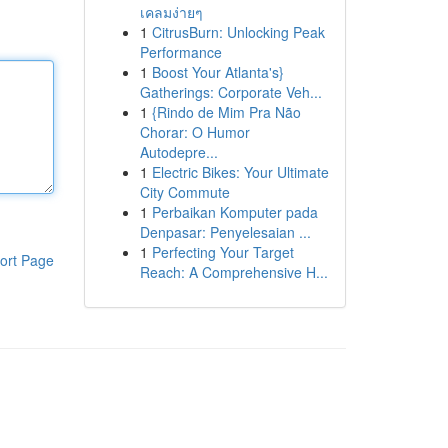
เคลมง่ายๆ
1
CitrusBurn: Unlocking Peak
Performance
1
Boost Your Atlanta's}
Gatherings: Corporate Veh...
1
{Rindo de Mim Pra Não
Chorar: O Humor
Autodepre...
1
Electric Bikes: Your Ultimate
City Commute
1
Perbaikan Komputer pada
Denpasar: Penyelesaian ...
1
Perfecting Your Target
ort Page
Reach: A Comprehensive H...