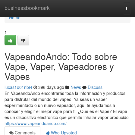
Home
businessbookmark
Togg
navi
Home
1
VapeandoAndo: Todo sobre
Vape, Vaper, Vapeadores y
Vapes
lucas1o01nbi4
396 days ago
News
Discuss
En VapeandoAndo encontrarás toda la información y productos
para disfrutar del mundo del vapeo. Ya seas un vaper
experimentado o un nuevo vapeador, aquí te ayudamos a
conocer y elegir el mejor vape para ti. ¿Qué es el Vape? El vape
es un dispositivo electrónico que permite inhalar vapor producido
https://www.vapeandoando.com/
Comments
Who Upvoted