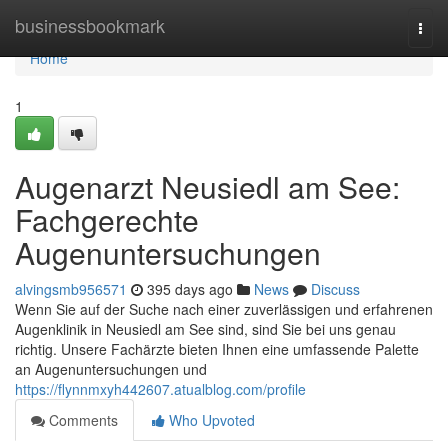
Home
businessbookmark
Togg
navi
Home
1
Augenarzt Neusiedl am See:
Fachgerechte
Augenuntersuchungen
alvingsmb956571
395 days ago
News
Discuss
Wenn Sie auf der Suche nach einer zuverlässigen und erfahrenen
Augenklinik in Neusiedl am See sind, sind Sie bei uns genau
richtig. Unsere Fachärzte bieten Ihnen eine umfassende Palette
an Augenuntersuchungen und
https://flynnmxyh442607.atualblog.com/profile
Comments
Who Upvoted