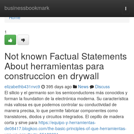
Home
businessbookmark
Togg
navi
Home
1
Not known Factual Statements
About herramientas para
construccion en drywall
elizabethb431nvc9
395 days ago
News
Discuss
El silicio y el germanio son los semiconductores más conocidos y
forman la foundation de la electrónica moderna. Su característica
más valiosa es que podemos controlar su conductividad de
manera precisa, lo que permite fabricar componentes como
transistores, diodos y circuitos integrados. El cepillo de madera
corta y sirve para
https://equipo-y-herramientas-
de08417.blogkoo.com/the-basic-principles-of-que-herramientas-