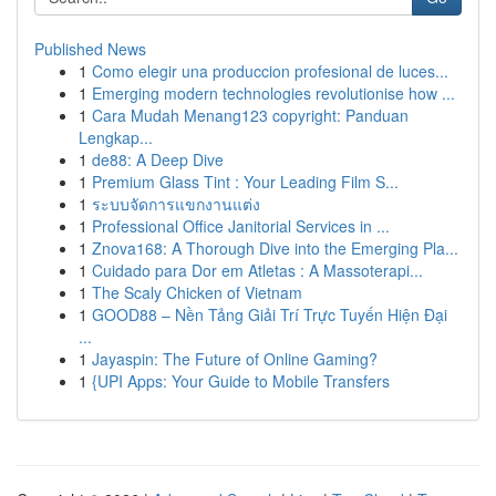
Published News
1
Como elegir una produccion profesional de luces...
1
Emerging modern technologies revolutionise how ...
1
Cara Mudah Menang123 copyright: Panduan
Lengkap...
1
de88: A Deep Dive
1
Premium Glass Tint : Your Leading Film S...
1
ระบบจัดการแขกงานแต่ง
1
Professional Office Janitorial Services in ...
1
Znova168: A Thorough Dive into the Emerging Pla...
1
Cuidado para Dor em Atletas : A Massoterapi...
1
The Scaly Chicken of Vietnam
1
GOOD88 – Nền Tảng Giải Trí Trực Tuyến Hiện Đại
...
1
Jayaspin: The Future of Online Gaming?
1
{UPI Apps: Your Guide to Mobile Transfers