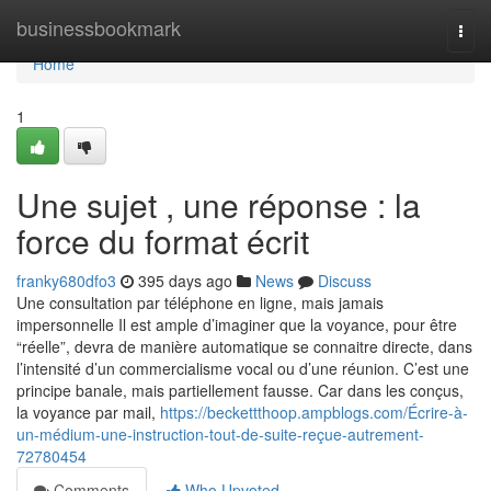
Home
businessbookmark
Togg
navi
Home
1
Une sujet , une réponse : la
force du format écrit
franky680dfo3
395 days ago
News
Discuss
Une consultation par téléphone en ligne, mais jamais
impersonnelle Il est ample d’imaginer que la voyance, pour être
“réelle”, devra de manière automatique se connaitre directe, dans
l’intensité d’un commercialisme vocal ou d’une réunion. C’est une
principe banale, mais partiellement fausse. Car dans les conçus,
la voyance par mail,
https://beckettthoop.ampblogs.com/Écrire-à-
un-médium-une-instruction-tout-de-suite-reçue-autrement-
72780454
Comments
Who Upvoted