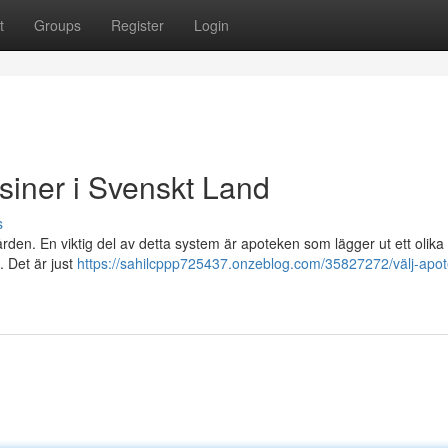
t
Groups
Register
Login
isiner i Svenskt Land
s
vården. En viktig del av detta system är apoteken som lägger ut ett olika
. Det är just
https://sahilcppp725437.onzeblog.com/35827272/välj-apot