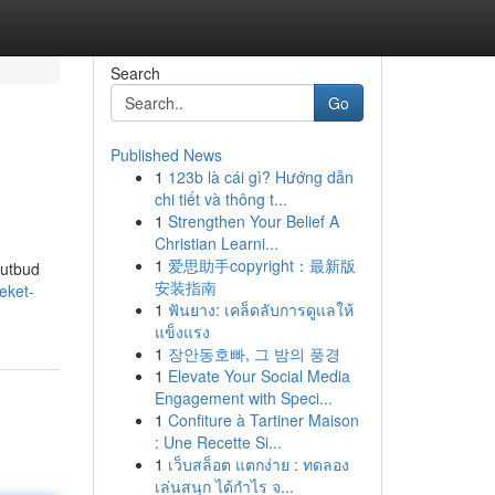
Search
Go
Published News
1
123b là cái gì? Hướng dẫn
chi tiết và thông t...
1
Strengthen Your Belief A
Christian Learni...
1
爱思助手copyright：最新版
 utbud
安装指南
eket-
1
ฟันยาง: เคล็ดลับการดูแลให้
แข็งแรง
1
장안동호빠, 그 밤의 풍경
1
Elevate Your Social Media
Engagement with Speci...
1
Confiture à Tartiner Maison
: Une Recette Si...
1
เว็บสล็อต แตกง่าย : ทดลอง
เล่นสนุก ได้กำไร จ...