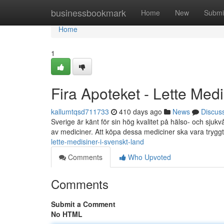
Home
businessbookmark
Home
New
Submi
Home
1
Fira Apoteket - Lette Med
kallumtqsd711733
410 days ago
News
Discus
Sverige är känt för sin hög kvalitet på hälso- och sjuk
av mediciner. Att köpa dessa mediciner ska vara tryggt
lette-medisiner-i-svenskt-land
Comments
Who Upvoted
Comments
Submit a Comment
No HTML