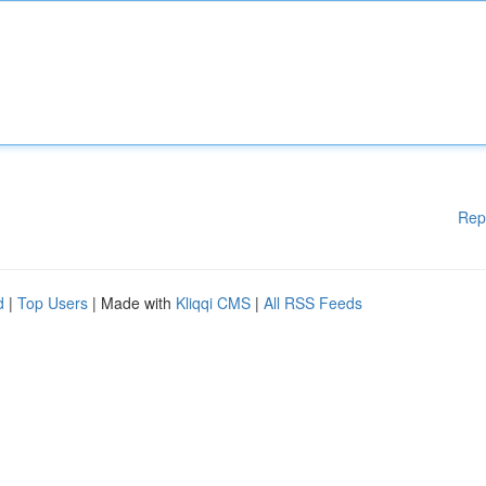
Rep
d
|
Top Users
| Made with
Kliqqi CMS
|
All RSS Feeds