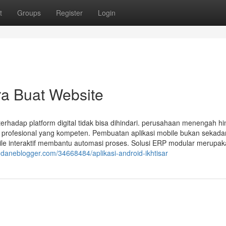
t
Groups
Register
Login
a Buat Website
erhadap platform digital tidak bisa dihindari. perusahaan menengah h
rofesional yang kompeten. Pembuatan aplikasi mobile bukan sekadar
ile interaktif membantu automasi proses. Solusi ERP modular merupa
.daneblogger.com/34668484/aplikasi-android-ikhtisar