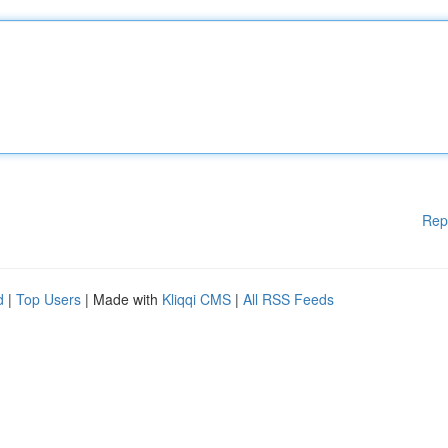
Rep
d
|
Top Users
| Made with
Kliqqi CMS
|
All RSS Feeds