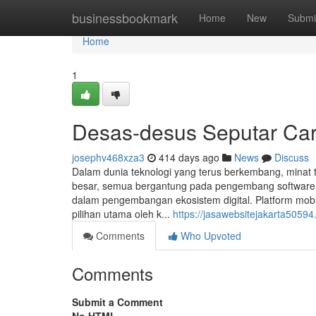
Home
businessbookmark
Home
New
Submi
Home
1
Desas-desus Seputar Car
josephv468xza3
414 days ago
News
Discuss
Dalam dunia teknologi yang terus berkembang, minat t
besar, semua bergantung pada pengembang software p
dalam pengembangan ekosistem digital. Platform mob
pilihan utama oleh k...
https://jasawebsitejakarta50594
Comments
Who Upvoted
Comments
Submit a Comment