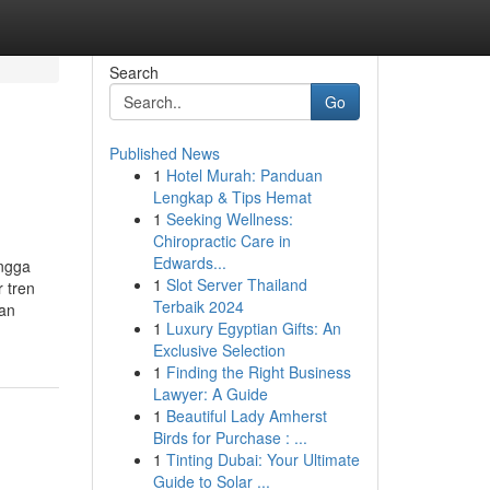
Search
Go
Published News
1
Hotel Murah: Panduan
Lengkap & Tips Hemat
1
Seeking Wellness:
Chiropractic Care in
Edwards...
ingga
1
Slot Server Thailand
 tren
Terbaik 2024
kan
1
Luxury Egyptian Gifts: An
Exclusive Selection
1
Finding the Right Business
Lawyer: A Guide
1
Beautiful Lady Amherst
Birds for Purchase : ...
1
Tinting Dubai: Your Ultimate
Guide to Solar ...