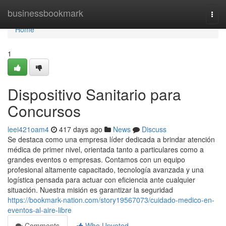
Home
businessbookmark
Togg
navi
Home
1
Dispositivo Sanitario para
Concursos
leei421oam4
417 days ago
News
Discuss
Se destaca como una empresa líder dedicada a brindar atención
médica de primer nivel, orientada tanto a particulares como a
grandes eventos o empresas. Contamos con un equipo
profesional altamente capacitado, tecnología avanzada y una
logística pensada para actuar con eficiencia ante cualquier
situación. Nuestra misión es garantizar la seguridad
https://bookmark-nation.com/story19567073/cuidado-medico-en-
eventos-al-aire-libre
Comments
Who Upvoted