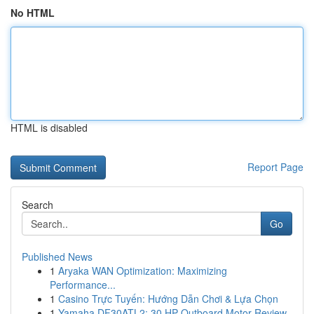
No HTML
HTML is disabled
Report Page
Search
Go
Published News
1
Aryaka WAN Optimization: Maximizing
Performance...
1
Casino Trực Tuyến: Hướng Dẫn Chơi & Lựa Chọn
1
Yamaha DF30ATL2: 30 HP Outboard Motor Review