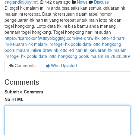
englandk900ytm5
442 days ago
News
Discuss
Di togel hk malam ini ini anda bisa saksikan semua keluaran hk
malam ini tercepat. Data hk tersusun dalam tabel nomor
pengeluaran hk hari ini yang tercepat untuk main lotto hk dan
togel hongkong. Lotto data hk ini bisa bantu anda menang
bermain togel hongkong. Togel hongkong hari ini sudah
https://ricardoxunfw.tinyblogging.com/live-draw-hk-lotto-4d-hari-
ini-keluaran-hk-malam-ini-togel-hk-pools-data-lotto-hongkong-
pools-malam-inilive-draw-hk-lotto-4d-hari-ini-keluaran-hk-malam-
ini-togel-hk-pools-data-lotto-hongkong-pools-malam-ini-78835069
Comments
Who Upvoted
Comments
Submit a Comment
No HTML