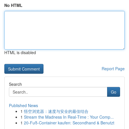
No HTML
HTML is disabled
Report Page
Search
Go
Published News
1
悟空浏览器：速度与安全的最佳结合
1
Stream the Madness In Real-Time : Your Comp...
1
20-Fuß-Container kaufen: Secondhand & Benutzt
–...