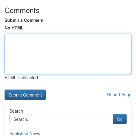
Comments
Submit a Comment
No HTML
HTML is disabled
Report Page
Search
Go
Published News