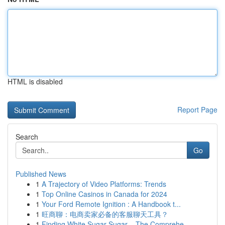
HTML is disabled
Report Page
Search
Go
Published News
1
A Trajectory of Video Platforms: Trends
1
Top Online Casinos in Canada for 2024
1
Your Ford Remote Ignition : A Handbook t...
1
旺商聊：电商卖家必备的客服聊天工具？
1
Finding White Sugar Sugar – The Comprehe...