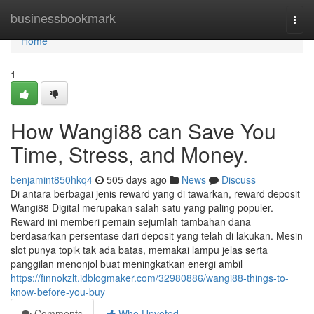
Home
businessbookmark
Togg
navi
Home
1
How Wangi88 can Save You
Time, Stress, and Money.
benjamint850hkq4
505 days ago
News
Discuss
Di antara berbagai jenis reward yang di tawarkan, reward deposit
Wangi88 Digital merupakan salah satu yang paling populer.
Reward ini memberi pemain sejumlah tambahan dana
berdasarkan persentase dari deposit yang telah di lakukan. Mesin
slot punya topik tak ada batas, memakai lampu jelas serta
panggilan menonjol buat meningkatkan energi ambil
https://finnokzlt.idblogmaker.com/32980886/wangi88-things-to-
know-before-you-buy
Comments
Who Upvoted