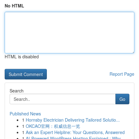
No HTML
HTML is disabled
Report Page
Search
Go
Published News
1
Hornsby Electrician Delivering Tailored Solutio...
1
OKCAO官网：权威信息一览
1
Ask an Expert Helpline: Your Questions, Answered
1
AI-Powered WordPress Hosting Explained : Why ...