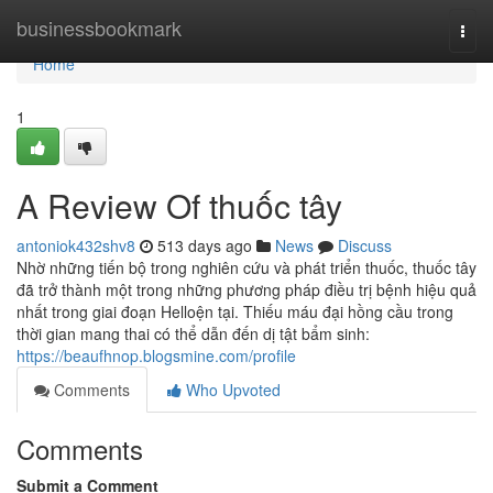
Home
businessbookmark
Togg
navi
Home
1
A Review Of thuốc tây
antoniok432shv8
513 days ago
News
Discuss
Nhờ những tiến bộ trong nghiên cứu và phát triển thuốc, thuốc tây
đã trở thành một trong những phương pháp điều trị bệnh hiệu quả
nhất trong giai đoạn Helloện tại. Thiếu máu đại hồng cầu trong
thời gian mang thai có thể dẫn đến dị tật bẩm sinh:
https://beaufhnop.blogsmine.com/profile
Comments
Who Upvoted
Comments
Submit a Comment