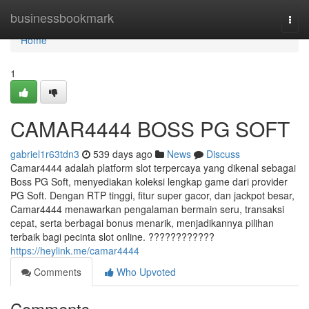
Home
businessbookmark
Togg
navi
Home
1
CAMAR4444 BOSS PG SOFT
gabriel1r63tdn3
539 days ago
News
Discuss
Camar4444 adalah platform slot terpercaya yang dikenal sebagai
Boss PG Soft, menyediakan koleksi lengkap game dari provider
PG Soft. Dengan RTP tinggi, fitur super gacor, dan jackpot besar,
Camar4444 menawarkan pengalaman bermain seru, transaksi
cepat, serta berbagai bonus menarik, menjadikannya pilihan
terbaik bagi pecinta slot online. ????????????
https://heylink.me/camar4444
Comments
Who Upvoted
Comments