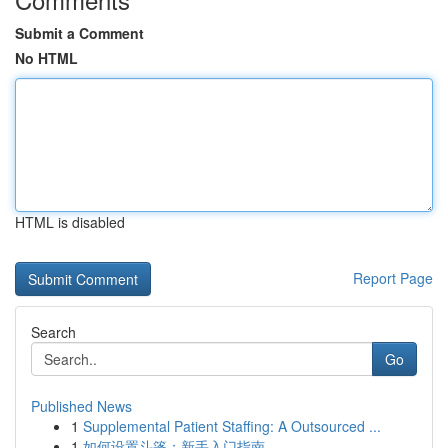
Submit a Comment
No HTML
HTML is disabled
Report Page
Search
Go
Published News
1
Supplemental Patient Staffing: A Outsourced ...
1
如何设置斗篷：新手入门指南