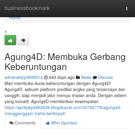
Home
businessbookmark
Togg
navi
Home
1
Agung4D: Membuka Gerbang
Keberuntungan
adrianahpyd998514
640 days ago
News
Discuss
Mari membuka dunia keberuntungan dengan Agung4D!
Agung4D, sebuah platform prediksi angka yang terpercaya dan
canggih, siap menjadi jalur menuju impian anda. Dengan sistem
yang inovatif, Agung4D memberikan kesempatan
https://aprilywya982838.blogdeazar.com/30762778/agung4d-
menggenggam-harta-berlimpah
Comments
Who Upvoted