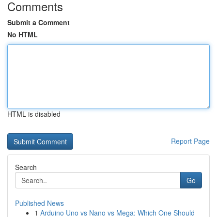
Comments
Submit a Comment
No HTML
HTML is disabled
Report Page
Search
Go
Published News
1
Arduino Uno vs Nano vs Mega: Which One Should